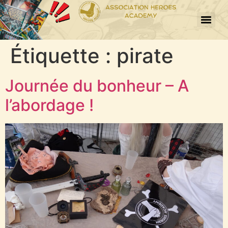
Étiquette :
pirate
Journée du bonheur – A
l’abordage !