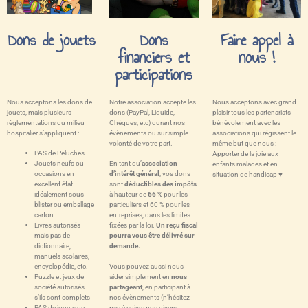
Dons de jouets
Dons
Faire appel à
financiers et
nous !
participations
Nous acceptons les dons de
Notre association accepte les
Nous acceptons avec grand
jouets, mais plusieurs
dons (PayPal, Liquide,
plaisir tous les partenariats
règlementations du milieu
Chèques, etc) durant nos
bénévolement avec les
hospitalier s’appliquent :
évènements ou sur simple
associations qui régissent le
volonté de votre part.
même but que nous :
PAS de Peluches
Apporter de la joie aux
Jouets neufs ou
En tant qu’
association
enfants malades et en
occasions en
d’intérêt général
, vos dons
situation de handicap ♥
excellent état
sont
déductibles des impôts
idéalement sous
à hauteur de
66 %
pour les
blister ou emballage
particuliers et 60 % pour les
carton
entreprises, dans les limites
Livres autorisés
fixées par la loi.
Un reçu fiscal
mais pas de
pourra vous être délivré sur
dictionnaire,
demande.
manuels scolaires,
Vous pouvez aussi nous
encyclopédie, etc.
aider simplement en
nous
Puzzle et jeux de
partageant
, en participant à
société autorisés
nos évènements (n’hésitez
s’ils sont complets
pas à suivre nos divers
PAS de jouets de