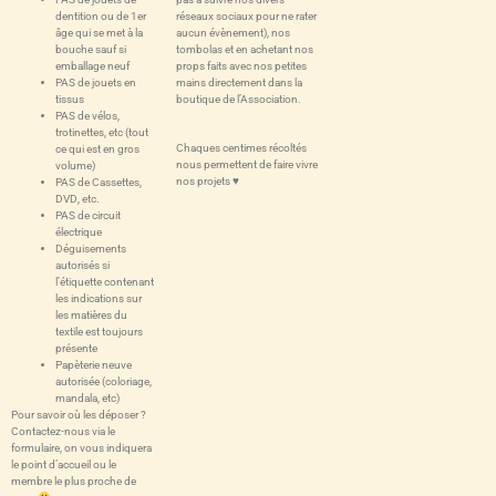
réseaux sociaux pour ne rater
dentition ou de 1er
aucun évènement), nos
âge qui se met à la
tombolas et en achetant nos
bouche sauf si
props faits avec nos petites
emballage neuf
mains directement dans la
PAS de jouets en
boutique de l’Association.
tissus
PAS de vélos,
trotinettes, etc (tout
Chaques centimes récoltés
ce qui est en gros
nous permettent de faire vivre
volume)
nos projets ♥
PAS de Cassettes,
DVD, etc.
PAS de circuit
électrique
Déguisements
autorisés si
l’étiquette contenant
les indications sur
les matières du
textile est toujours
présente
Papèterie neuve
autorisée (coloriage,
mandala, etc)
Pour savoir où les déposer ?
Contactez-nous via le
formulaire, on vous indiquera
le point d’accueil ou le
membre le plus proche de