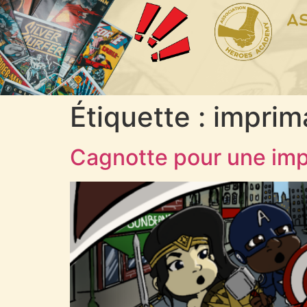
Étiquette :
imprim
Cagnotte pour une im