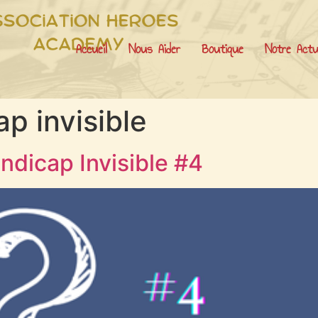
Accueil
Nous Aider
Boutique
Notre Actu
p invisible
ndicap Invisible #4