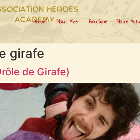
Accueil
Nous Aider
Boutique
Notre Actu
e girafe
rôle de Girafe)