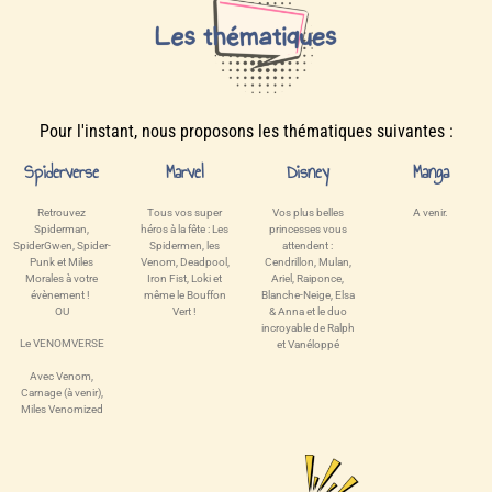
Pour l'instant, nous proposons les thématiques suivantes :
Spiderverse
Marvel
Disney
Manga
Retrouvez
Tous vos super
Vos plus belles
A venir.
Spiderman,
héros à la fête : Les
princesses vous
SpiderGwen, Spider-
Spidermen, les
attendent :
Punk et Miles
Venom, Deadpool,
Cendrillon, Mulan,
Morales à votre
Iron Fist, Loki et
Ariel, Raiponce,
évènement !
même le Bouffon
Blanche-Neige, Elsa
OU
Vert !
& Anna et le duo
incroyable de Ralph
Le VENOMVERSE
et Vanéloppé
Avec Venom,
Carnage (à venir),
Miles Venomized